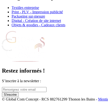
Textiles entreprise
Print - PLV - Impression publicité
Packaging sur-mesure
Digital - Création de site internet
Objets & goodies - Cadeaux clients
Restez informés !
S’inscrire à la newsletter :
© Global Com Concept - RCS 882761299 Thonon les Bains -
Menti