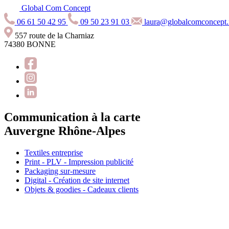
Global Com Concept
06 61 50 42 95
09 50 23 91 03
laura@globalcomconcept.
557 route de la Charniaz
74380 BONNE
Communication à la carte
Auvergne Rhône-Alpes
Textiles entreprise
Print - PLV - Impression publicité
Packaging sur-mesure
Digital - Création de site internet
Objets & goodies - Cadeaux clients